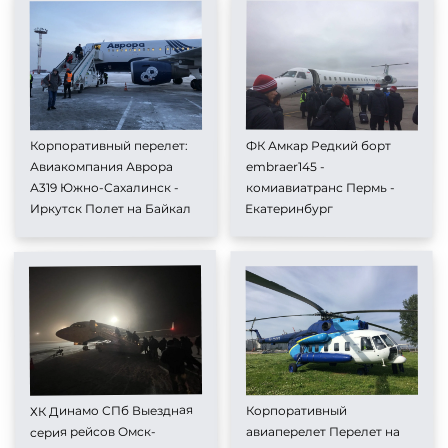
ФК Амкар Редкий борт
Корпоративный перелет:
embraer145 -
Авиакомпания Аврора
комиавиатранс Пермь -
А319 Южно-Сахалинск -
Екатеринбург
Иркутск Полет на Байкал
ХК Динамо СПб Выездная
Корпоративный
серия рейсов Омск-
авиаперелет Перелет на