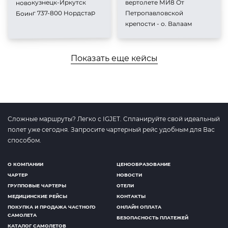
новокузнецк-Иркутск
вертолете МИ8 От
Боинг 737-800 Нордстар
Петропавловской
крепости - о. Валаам
Показать еще кейсы
Сложные маршруты? Легко с IGJET. Спланируйте свой идеальный
полет уже сегодня. Запросите чартерный рейс удобным для Вас
способом.
О КОМПАНИИ
ЦЕНООБРАЗОВАНИЕ
ЧАРТЕР
НОВОСТИ
ГРУППОВЫЕ ЧАРТЕРЫ
ОТЕЛИ
МЕДИЦИНСКИЕ РЕЙСЫ
КОНТАКТЫ
ПОКУПКА И ПРОДАЖА ЧАСТНОГО
ОНЛАЙН ОПЛАТА
САМОЛЕТА
БЕЗОПАСНОСТЬ ПЛАТЕЖЕЙ
КАТАЛОГ САМОЛЕТОВ