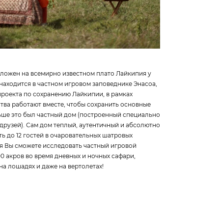
оложен на всемирно известном плато Лайкипия у
находится в частном игровом заповеднике Энасоа,
проекта по сохранению Лайкипии, в рамках
тва работают вместе, чтобы сохранить основные
ьше это был частный дом (построенный специально
друзей). Сам дом теплый, аутентичный и абсолютно
ь до 12 гостей в очаровательных шатровых
стя Вы сможете исследовать частный игровой
 акров во время дневных и ночных сафари,
на лошадях и даже на вертолетах!