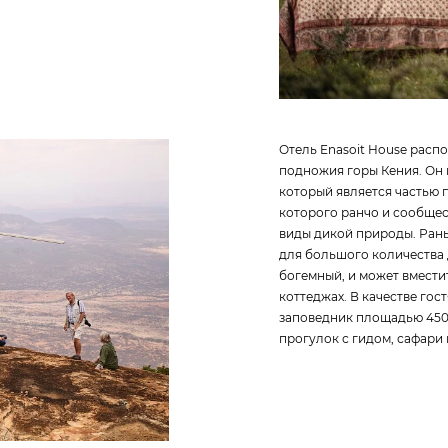
Отель Enasoit House расп
подножия горы Кения. Он 
который является частью 
которого ранчо и сообщес
виды дикой природы. Ран
для большого количества 
богемный, и может вместит
коттеджах. В качестве го
заповедник площадью 4500
прогулок с гидом, сафари 