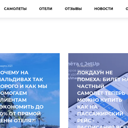
САМОЛЕТЫ
ОТЕЛИ
ОТЗЫВЫ
НОВОСТИ
 марта 2021
26 марта 2021
ОЧЕМУ НА
ЛОКДАУН НЕ
АЛЬДИВАХ ТАК
ПОМЕХА: БИЛЕТ Н
ОРОГО И КАК МЫ
ЧАСТНЫЙ
ПОМОГАЕМ
САМОЛЁТ ТЕПЕРЬ
КЛИЕНТАМ
МОЖНО КУПИТЬ
СЭКОНОМИТЬ ДО
КАК НА
0% ОТ ПРЯМОЙ
ПАССАЖИРСКИЙ
ЕНЫ ОТЕЛЯ?!
РЕЙС -
РАСПИСАНИЯ ВСЕ