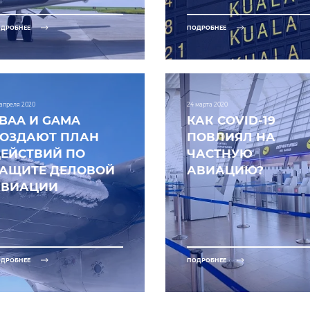
ДРОБНЕЕ
ПОДРОБНЕЕ
 апреля 2020
24 марта 2020
BAA И GAMA
КАК COVID-19
СОЗДАЮТ ПЛАН
ПОВЛИЯЛ НА
ЕЙСТВИЙ ПО
ЧАСТНУЮ
ЗАЩИТЕ ДЕЛОВОЙ
АВИАЦИЮ?
АВИАЦИИ
ДРОБНЕЕ
ПОДРОБНЕЕ