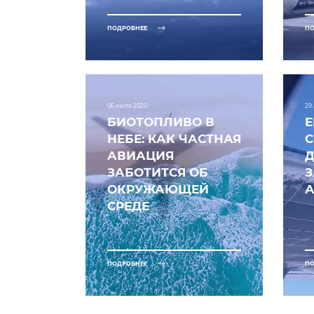
ПОДРОБНЕЕ
ПО
06 июля 2020
29
БИОТОПЛИВО В
E
НЕБЕ: КАК ЧАСТНАЯ
АВИАЦИЯ
Д
ЗАБОТИТСЯ ОБ
ОКРУЖАЮЩЕЙ
СРЕДЕ
ПОДРОБНЕЕ
ПО