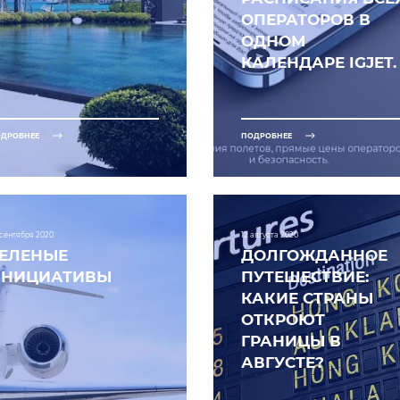
ОПЕРАТОРОВ В
ОДНОМ
КАЛЕНДАРЕ IGJET.
ДРОБНЕЕ
ПОДРОБНЕЕ
 сентября 2020
12 августа 2020
ЗЕЛЕНЫЕ
ДОЛГОЖДАННОЕ
ИНИЦИАТИВЫ
ПУТЕШЕСТВИЕ:
КАКИЕ СТРАНЫ
ОТКРОЮТ
ГРАНИЦЫ В
АВГУСТЕ?