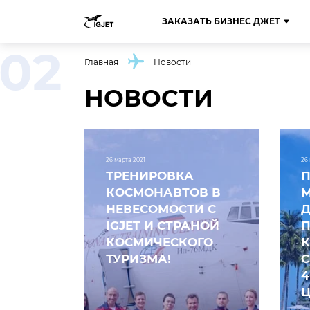
ЗАКАЗАТЬ БИЗНЕС ДЖЕТ
Главная
Новости
НОВОСТИ
26 марта 2021
26
ТРЕНИРОВКА
П
КОСМОНАВТОВ В
М
НЕВЕСОМОСТИ С
Д
IGJET И СТРАНОЙ
КОСМИЧЕСКОГО
ТУРИЗМА!
4
Ц