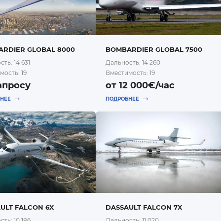
RDIER GLOBAL 8000
BOMBARDIER GLOBAL 7500
ть: 14 631
Дальность: 14 260
мость: 19
Вместимость: 19
апросу
от 12 000€/час
БНЕЕ
ПОДРОБНЕЕ
ULT FALCON 6X
DASSAULT FALCON 7X
ть: 10 186
Дальность: 11 020