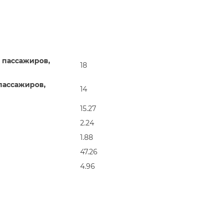
 пассажиров,
18
пассажиров,
14
15.27
2.24
1.88
47.26
4.96