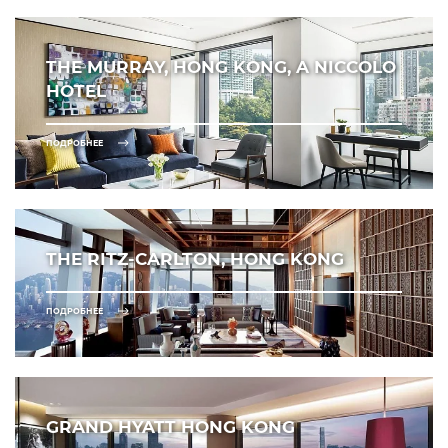
THE MURRAY, HONG KONG, A NICCOLO
HOTEL
ПОДРОБНЕЕ
THE RITZ-CARLTON, HONG KONG
ПОДРОБНЕЕ
GRAND HYATT HONG KONG