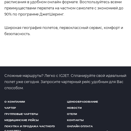
расписания в удобном онлайн формате. Воспользуйтесь всеми
преимуществами перелета на частном самолете с экономией до
90% по программе ДжетШеринг.
Широкая география полетов, первоклассный сервис, комфорт и
безопасность.
Сложные маршруты? Легко с IGJET. Спланируйте свой идеальный
полет уже сегодня. Запросите чартерный рейс удобным для Вас
способом.
О КОМПАНИИ
ЦЕНООБРАЗОВАНИЕ
ЧАРТЕР
НОВОСТИ
ГРУППОВЫЕ ЧАРТЕРЫ
ОТЕЛИ
МЕДИЦИНСКИЕ РЕЙСЫ
КОНТАКТЫ
ПОКУПКА И ПРОДАЖА ЧАСТНОГО
ОНЛАЙН ОПЛАТА
САМОЛЕТА