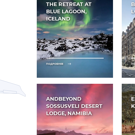
THE RETREAT AT
B
BLUE LAGOON,
ICELAND
ПОДРОБНЕЕ
ПО
ANDBEYOND
E
SOSSUSVELI DESERT
K
LODGE, NAMIBIA