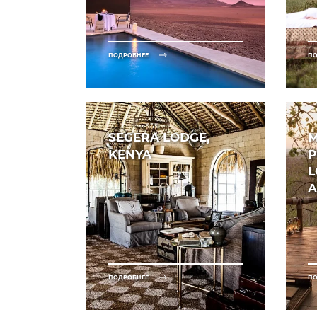
ПОДРОБНЕЕ
ПО
SEGERA LODGE,
M
KENYA
P
L
A
ПОДРОБНЕЕ
ПО