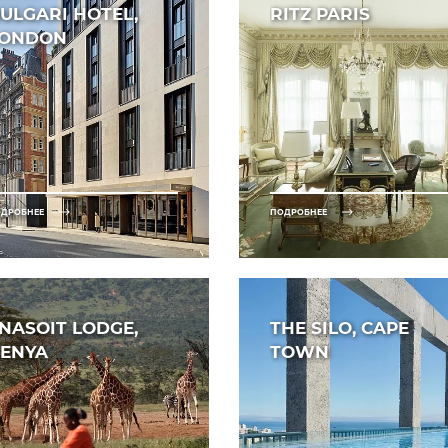
ULGARI HOTEL,
RITZ PARIS
LONDON
ДРОБНЕЕ
ПОДРОБНЕЕ
NASOIT LODGE,
THE SILO, CAPE
ENYA
TOWN